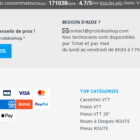
171038
4.7/5
vis consommateurs
Voir
tous les avis
clients Tr
Avis :
Note :
BESOIN D'AIDE ?
contact@probikeshop.com
nseils de pros !
Nos techniciens sont disponibles
 Probikeshop.
par Tchat et par mail
du lundi au vendredi de 8h30 à 17h
RIS
TOP CATÉGORIES
Cassettes VTT
Freins VTT
Pneus VTT 29"
Roues à Disques ROUTE
Pneus ROUTE