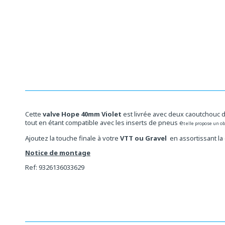
Ouvrir
le
média
2
dans
une
fenêtre
modale
Cette
valve Hope
40mm Violet
est livrée avec deux caoutchouc dif
tout en étant compatible avec les inserts de pneus e
t elle propose un o
Ajoutez la touche finale à votre
VTT ou Gravel
en assortissant la
Notice de montage
Ref: 9326136033629