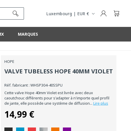
R
É
Connexion
Panier
Luxembourg | EUR €
G
I
MX
MARQUES
O
N
HOPE
VALVE TUBELESS HOPE 40MM VIOLET
Réf. fabricant : WHSP304-40SSPU
Cette valve Hope 40mm Violet est livrée avec deux
caoutchouc différents pour s'adapter à n'importe quel profil
de jante, elle possède une système de diffusion...
Lire plus
14,99 €
Prix
habituel