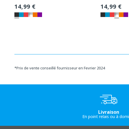
Prix
14,99 €
Prix
14,99 €
habituel
habituel
*
Prix de vente conseillé fournisseur en Fevrier 2024
Livraison
En point relais ou à domi