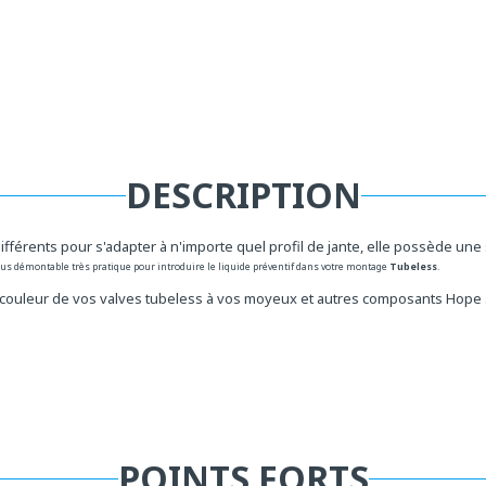
DESCRIPTION
férents pour s'adapter à n'importe quel profil de jante, elle possède une sy
bus démontable très pratique pour introduire le liquide préventif dans votre montage
Tubeless
.
 couleur de vos
valves tubeless à vos moyeux et autres composants Hope 
POINTS FORTS